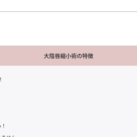
大陰唇縮小術の特徴
！
心！