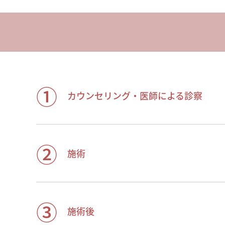
①
カウンセリング・医師による診察
②
施術
③
施術後