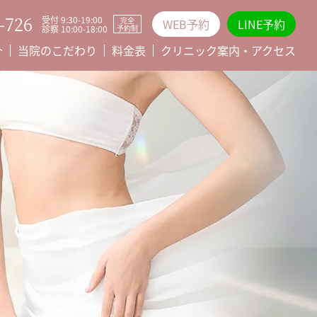
-726
受付 9:30-19:00
完全
WEB予約
LINE予約
診察 10:00-18:00
予約制
介
当院のこだわり
料金表
クリニック案内・アクセス